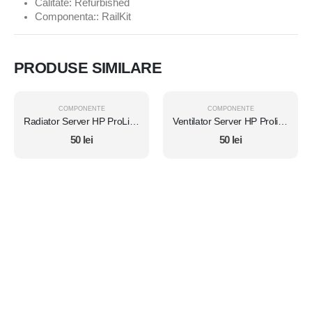
Calitate: Refurbished
Componenta:: RailKit
PRODUSE SIMILARE
COMPONENTE
COMPONENTE
Radiator Server HP ProLiant DL380 G5
Ventilator Server HP Proliant DL360 G7
50
lei
50
lei