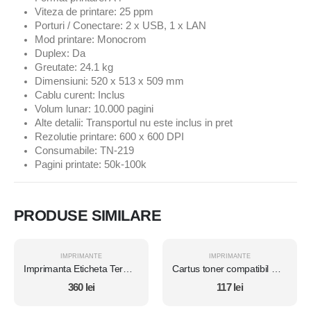
Viteza de printare: 25 ppm
Porturi / Conectare: 2 x USB, 1 x LAN
Mod printare: Monocrom
Duplex: Da
Greutate: 24.1 kg
Dimensiuni: 520 x 513 x 509 mm
Cablu curent: Inclus
Volum lunar: 10.000 pagini
Alte detalii: Transportul nu este inclus in pret
Rezolutie printare: 600 x 600 DPI
Consumabile: TN-219
Pagini printate: 50k-100k
PRODUSE SIMILARE
IMPRIMANTE
IMPRIMANTE
Imprimanta Eticheta Termica, Datamax O'Neil, E-4305A, USB, Network, Parallel, RS-232, 127mm, Lipsa Alimentator
Cartus toner compatibil HP P3015D/3015DN, CE255X - 12.500 pag
360
lei
117
lei