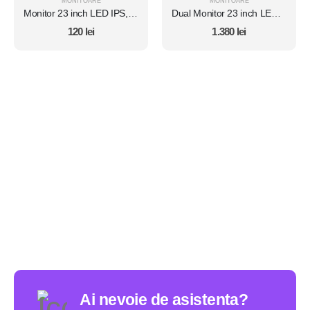
MONITOARE
MONITOARE
Monitor 23 inch LED IPS, Dell UltraSharp U2312HM, FullHD, Black & Silver, Grad B
Dual Monitor 23 inch LED IPS, FullHD, Dell P2319H, Black, 3 Ani Garantie, Refurbished
120
lei
1.380
lei
Ai nevoie de asistenta?