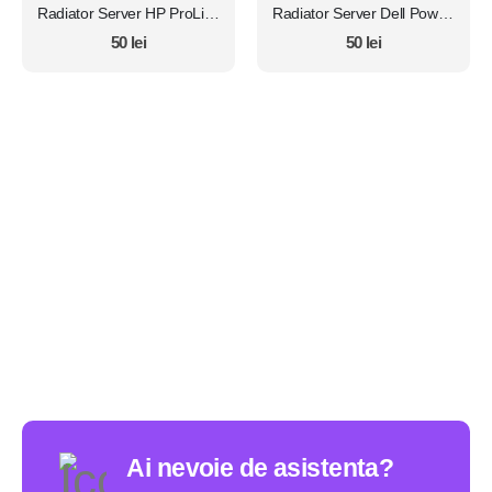
Radiator Server HP ProLiant SE326M1
Radiator Server Dell PowerEdge R410
50
lei
50
lei
Ai nevoie de asistenta?